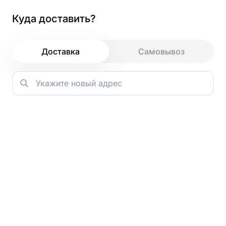
Куда доставить?
Как и зачем мы используем файлы
cookie
Доставка
Самовывоз
Главная
→
Запеченные Роллы
→
Зачем мы используем cookie?
Ролл Хоккайдо
Основная задача cookie — сохранять ваш цифровой след
во время посещения. Это позволяет нам запоминать
ваши действия и предпочтения, даже если вы не вошли в
8шт
аккаунт. Например, все добавленные в корзину блюда
останутся в ней до вашего следующего визита.
Благодаря этой информации мы можем предлагать
персонализированные рекомендации — показывать те
блюда или разделы сайта, которые могут вас
действительно заинтересовать.
300 г.
Кроме того, анализ данных с помощью cookie помогает
нам лучше понимать, как гости взаимодействуют с
сайтом. Мы видим, что удобно, а что можно улучшить, и
работаем над тем, чтобы сделать сервис максимально