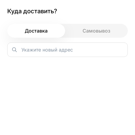
Куда доставить?
Как и зачем мы используем файлы
cookie
Доставка
Самовывоз
Главная
→
Закуски
→
Зачем мы используем cookie?
Картофель Фри
Основная задача cookie — сохранять ваш цифровой след
во время посещения. Это позволяет нам запоминать
ваши действия и предпочтения, даже если вы не вошли в
аккаунт. Например, все добавленные в корзину блюда
останутся в ней до вашего следующего визита.
Благодаря этой информации мы можем предлагать
150 г.
персонализированные рекомендации — показывать те
блюда или разделы сайта, которые могут вас
действительно заинтересовать.
Кроме того, анализ данных с помощью cookie помогает
нам лучше понимать, как гости взаимодействуют с
сайтом. Мы видим, что удобно, а что можно улучшить, и
работаем над тем, чтобы сделать сервис максимально