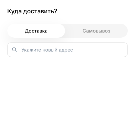
Куда доставить?
Как и зачем мы используем файлы
cookie
Доставка
Самовывоз
Главная
→
Темпурные роллы
→
Зачем мы используем cookie?
Ролл Спайси
Основная задача cookie — сохранять ваш цифровой след
во время посещения. Это позволяет нам запоминать
ваши действия и предпочтения, даже если вы не вошли в
Мидии 5шт
аккаунт. Например, все добавленные в корзину блюда
останутся в ней до вашего следующего визита.
Благодаря этой информации мы можем предлагать
персонализированные рекомендации — показывать те
блюда или разделы сайта, которые могут вас
действительно заинтересовать.
175 г.
Кроме того, анализ данных с помощью cookie помогает
нам лучше понимать, как гости взаимодействуют с
сайтом. Мы видим, что удобно, а что можно улучшить, и
работаем над тем, чтобы сделать сервис максимально