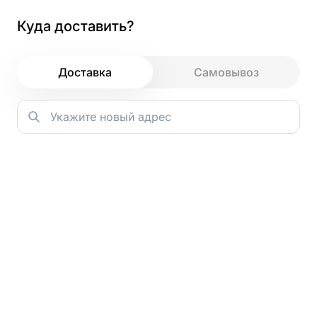
Куда доставить?
Как и зачем мы используем файлы
cookie
Доставка
Самовывоз
Главная
→
Десерты
→
Зачем мы используем cookie?
Моти клубника
Основная задача cookie — сохранять ваш цифровой след
во время посещения. Это позволяет нам запоминать
ваши действия и предпочтения, даже если вы не вошли в
50 гр
аккаунт. Например, все добавленные в корзину блюда
останутся в ней до вашего следующего визита.
Благодаря этой информации мы можем предлагать
персонализированные рекомендации — показывать те
блюда или разделы сайта, которые могут вас
действительно заинтересовать.
Кроме того, анализ данных с помощью cookie помогает
нам лучше понимать, как гости взаимодействуют с
сайтом. Мы видим, что удобно, а что можно улучшить, и
работаем над тем, чтобы сделать сервис максимально